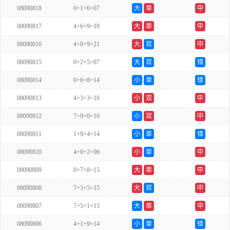
08090818
0+1+6=07
大
单
中
08090817
4+6+9=19
大
单
中
08090816
4+8+9=21
大
双
中
08090815
0+2+5=07
大
双
错
08090814
0+6+8=14
小
单
错
08090813
4+3+3=10
小
双
中
08090812
7+9+0=16
小
双
中
08090811
1+9+4=14
小
单
错
08090810
4+0+2=06
小
单
中
08090809
0+7+8=15
大
单
中
08090808
7+3+5=15
大
双
中
08090807
7+5+1=13
大
单
中
08090806
4+1+9=14
小
单
错