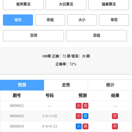
彼岸算法
大白算法
瑞兽算法
组合
杀组
大小
单双
双项
双组
100期 正确：72 期 错误：28 期
正确率：72%
预测
走势
统计
期号
号码
预测
结果
08090821
---
小
双
---
08090820
3+0+2=05
小
双
中
08090819
9+8+6=23
小
单
中