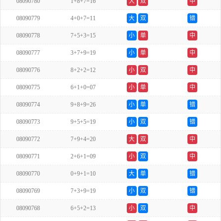
08090780
1+8+7=16
大
双
中
08090779
4+0+7=11
大
双
错
08090778
7+5+3=15
小
单
中
08090777
3+7+9=19
小
单
中
08090776
8+2+2=12
小
双
中
08090775
6+1+0=07
小
单
中
08090774
9+8+9=26
小
单
错
08090773
9+5+5=19
小
双
错
08090772
7+9+4=20
大
双
中
08090771
2+6+1=09
小
双
中
08090770
0+9+1=10
大
单
错
08090769
7+3+9=19
小
双
错
08090768
6+5+2=13
小
双
中