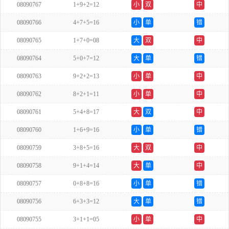
08090767
1+9+2=12
小
双
中
08090766
4+7+5=16
小
单
错
08090765
1+7+0=08
大
双
中
08090764
5+0+7=12
大
单
错
08090763
9+2+2=13
小
单
中
08090762
8+2+1=11
小
单
中
08090761
5+4+8=17
大
双
中
08090760
1+6+9=16
小
单
错
08090759
3+8+5=16
大
双
中
08090758
9+1+4=14
大
单
中
08090757
0+8+8=16
小
单
错
08090756
6+3+3=12
大
单
错
08090755
3+1+1=05
小
单
中