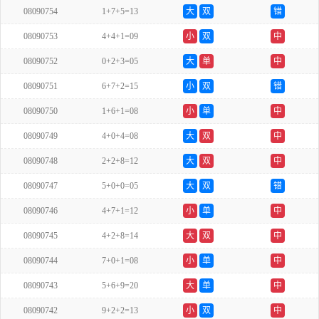
08090754
1+7+5=13
大
双
错
08090753
4+4+1=09
小
双
中
08090752
0+2+3=05
大
单
中
08090751
6+7+2=15
小
双
错
08090750
1+6+1=08
小
单
中
08090749
4+0+4=08
大
双
中
08090748
2+2+8=12
大
双
中
08090747
5+0+0=05
大
双
错
08090746
4+7+1=12
小
单
中
08090745
4+2+8=14
大
双
中
08090744
7+0+1=08
小
单
中
08090743
5+6+9=20
大
单
中
08090742
9+2+2=13
小
双
中