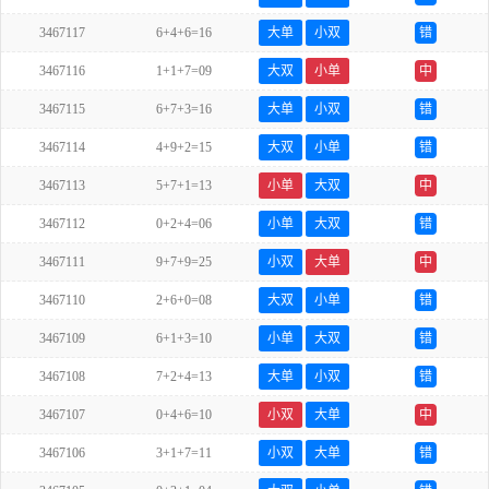
3467117
6+4+6=16
大单
小双
错
3467116
1+1+7=09
大双
小单
中
3467115
6+7+3=16
大单
小双
错
3467114
4+9+2=15
大双
小单
错
3467113
5+7+1=13
小单
大双
中
3467112
0+2+4=06
小单
大双
错
3467111
9+7+9=25
小双
大单
中
3467110
2+6+0=08
大双
小单
错
3467109
6+1+3=10
小单
大双
错
3467108
7+2+4=13
大单
小双
错
3467107
0+4+6=10
小双
大单
中
3467106
3+1+7=11
小双
大单
错