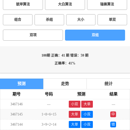
彼岸算法
大白算法
瑞兽算法
组合
杀组
大小
单双
双项
双组
100期 正确：41 期 错误：59 期
正确率：41%
预测
走势
统计
期号
号码
预测
结果
3467146
---
小双
大单
---
3467145
1+8+6=15
大单
小双
中
3467144
3+9+2=14
大单
小双
错