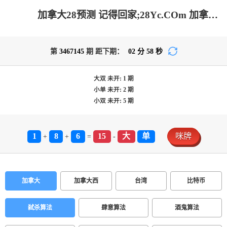
加拿大28预测 记得回家;28Yc.COm 加拿大28-加拿大pc|加拿大在线预测|加拿大pc走势|加拿大咪牌刮奖结果查询
第
3467145
期 距下期：
02
分
58
秒
大双
未开:
1
期
小单
未开:
2
期
小双
未开:
5
期
1
8
6
15
大
单
咪牌
+
+
=
-
加拿大
加拿大西
台湾
比特币
弑杀算法
肆意算法
酒鬼算法