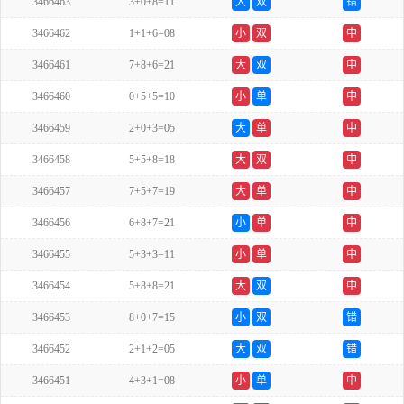
3466463
3+0+8=11
大
双
错
3466462
1+1+6=08
小
双
中
3466461
7+8+6=21
大
双
中
3466460
0+5+5=10
小
单
中
3466459
2+0+3=05
大
单
中
3466458
5+5+8=18
大
双
中
3466457
7+5+7=19
大
单
中
3466456
6+8+7=21
小
单
中
3466455
5+3+3=11
小
单
中
3466454
5+8+8=21
大
双
中
3466453
8+0+7=15
小
双
错
3466452
2+1+2=05
大
双
错
3466451
4+3+1=08
小
单
中