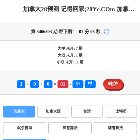
加拿大28预测 记得回家;28Yc.COm 加拿大28-加拿大pc|加拿大在线预测|加拿大pc走势|加拿大咪牌刮奖结果查询
第
3466503
期 距下期：
02
分
05
秒
大单
未开:
7
期
大双
未开:
1
期
小双
未开:
11
期
1
0
0
01
小
单
咪牌
+
+
=
-
加拿大
加拿大西
台湾
比特币
弑杀算法
肆意算法
酒鬼算法