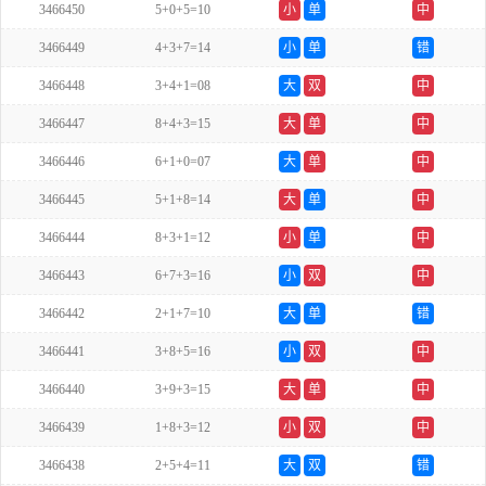
3466450
5+0+5=10
小
单
中
3466449
4+3+7=14
小
单
错
3466448
3+4+1=08
大
双
中
3466447
8+4+3=15
大
单
中
3466446
6+1+0=07
大
单
中
3466445
5+1+8=14
大
单
中
3466444
8+3+1=12
小
单
中
3466443
6+7+3=16
小
双
中
3466442
2+1+7=10
大
单
错
3466441
3+8+5=16
小
双
中
3466440
3+9+3=15
大
单
中
3466439
1+8+3=12
小
双
中
3466438
2+5+4=11
大
双
错