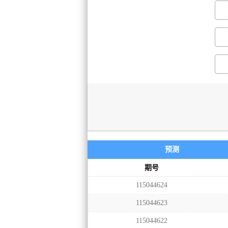
预测
期号
115044624
115044623
115044622