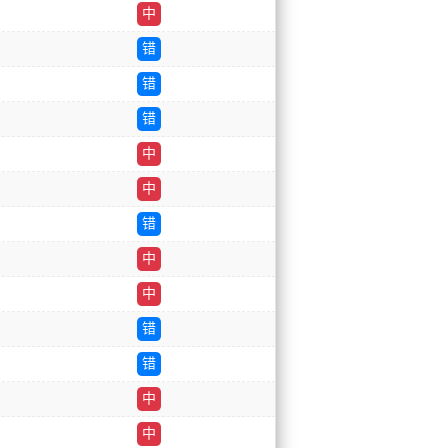
中
错
错
错
中
中
错
中
中
错
错
中
中