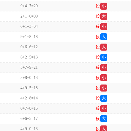
单
9+4+7=20
殺
小
单
2+1+6=09
殺
大
单
0+1+3=04
殺
小
单
9+1+8=18
殺
大
双
0+6+6=12
殺
大
单
6+2+5=13
殺
小
单
5+7+9=21
殺
小
双
5+8+0=13
殺
小
双
4+9+5=18
殺
小
双
4+2+8=14
殺
大
双
0+7+8=15
殺
小
单
6+6+5=17
殺
大
单
4+9+0=13
殺
大