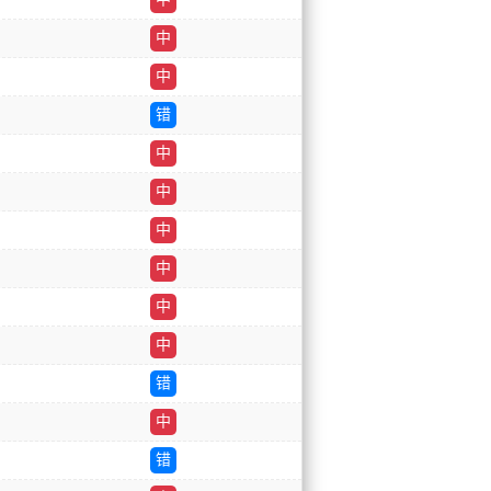
中
中
错
中
中
中
中
中
中
错
中
错