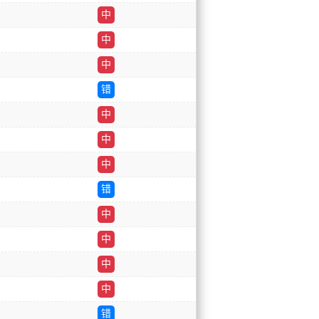
中
中
中
错
中
中
中
错
中
中
中
中
错