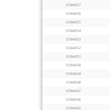
115044557
115044556
115044555
115044554
115044553
115044552
115044551
115044550
115044549
115044548
115044547
115044546
115044545