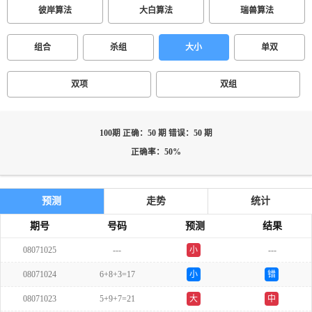
彼岸算法
大白算法
瑞兽算法
组合
杀组
大小
单双
双项
双组
100期 正确：50 期 错误：50 期
正确率：50%
预测
走势
统计
期号
号码
预测
结果
08071025
---
小
---
单
08071024
6+8+3=17
小
错
08071023
5+9+7=21
大
中