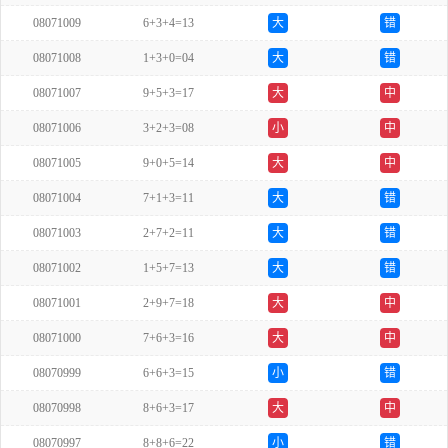
08071009
6+3+4=13
大
错
08071008
1+3+0=04
大
错
08071007
9+5+3=17
大
中
08071006
3+2+3=08
小
中
08071005
9+0+5=14
大
中
08071004
7+1+3=11
大
错
08071003
2+7+2=11
大
错
08071002
1+5+7=13
大
错
08071001
2+9+7=18
大
中
08071000
7+6+3=16
大
中
08070999
6+6+3=15
小
错
08070998
8+6+3=17
大
中
08070997
8+8+6=22
小
错