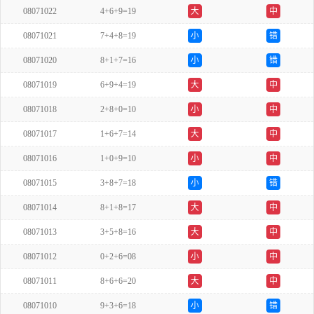
08071022
4+6+9=19
大
中
08071021
7+4+8=19
小
错
08071020
8+1+7=16
小
错
08071019
6+9+4=19
大
中
08071018
2+8+0=10
小
中
08071017
1+6+7=14
大
中
08071016
1+0+9=10
小
中
08071015
3+8+7=18
小
错
08071014
8+1+8=17
大
中
08071013
3+5+8=16
大
中
08071012
0+2+6=08
小
中
08071011
8+6+6=20
大
中
08071010
9+3+6=18
小
错