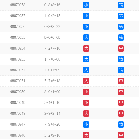
08070958
0+8+8=16
小
错
08070957
4+9+2=15
小
错
08070956
6+8+8=22
小
错
08070955
9+0+0=09
大
错
08070954
7+2+7=16
大
中
08070953
1+7+0=08
大
错
08070952
2+0+7=09
大
错
08070951
5+7+6=18
大
中
08070950
8+0+1=09
小
中
08070949
5+4+1=10
小
中
08070948
3+8+3=14
大
中
08070947
7+9+4=20
小
错
08070946
5+2+9=16
大
中