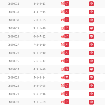
小
08080932
4+1+8=13
殺
中
双
大
08080931
4+4+7=15
殺
中
双
小
08080930
5+0+0=05
殺
中
双
小
08080929
9+1+6=16
殺
中
双
小
08080928
6+9+7=22
殺
中
双
大
08080927
7+2+1=10
殺
中
单
大
08080926
9+1+0=10
殺
中
双
小
08080925
5+6+6=17
殺
中
单
大
08080924
4+9+7=20
殺
中
单
大
08080923
5+1+8=14
殺
中
单
小
08080922
8+8+9=25
殺
中
双
小
08080921
6+5+5=16
殺
中
双
小
08080920
3+1+5=09
殺
中