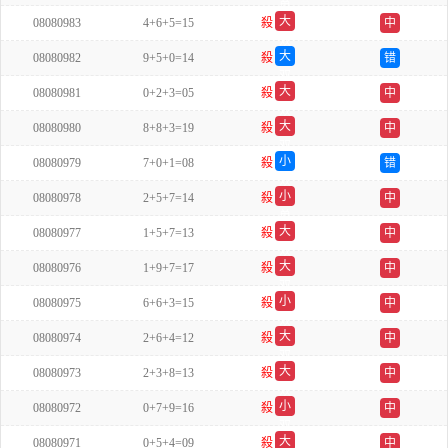
单
大
08080983
4+6+5=15
殺
中
双
大
08080982
9+5+0=14
殺
错
双
大
08080981
0+2+3=05
殺
中
双
大
08080980
8+8+3=19
殺
中
双
小
08080979
7+0+1=08
殺
错
双
小
08080978
2+5+7=14
殺
中
单
大
08080977
1+5+7=13
殺
中
双
大
08080976
1+9+7=17
殺
中
双
小
08080975
6+6+3=15
殺
中
双
大
08080974
2+6+4=12
殺
中
双
大
08080973
2+3+8=13
殺
中
双
小
08080972
0+7+9=16
殺
中
双
大
08080971
0+5+4=09
殺
中