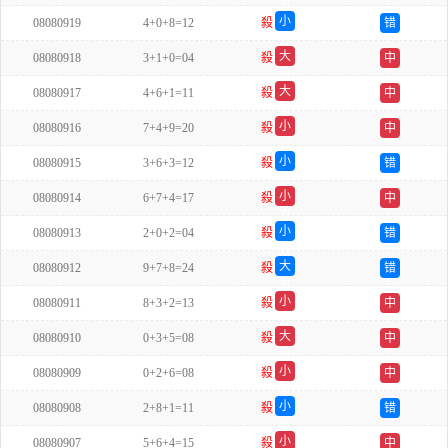
双
小
08080919
4+0+8=12
殺
错
双
大
08080918
3+1+0=04
殺
中
双
大
08080917
4+6+1=11
殺
中
单
小
08080916
7+4+9=20
殺
中
双
小
08080915
3+6+3=12
殺
错
双
小
08080914
6+7+4=17
殺
中
双
小
08080913
2+0+2=04
殺
错
双
大
08080912
9+7+8=24
殺
错
双
小
08080911
8+3+2=13
殺
中
双
大
08080910
0+3+5=08
殺
中
双
小
08080909
0+2+6=08
殺
中
单
小
08080908
2+8+1=11
殺
错
单
小
08080907
5+6+4=15
殺
中