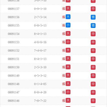
大
08091158
3+0+7=10
殺
中
单
大
08091157
0+9+1=10
殺
中
单
大
08091156
2+7+5=14
殺
错
双
小
08091155
0+8+5=13
殺
错
单
大
08091154
8+4+1=13
殺
中
双
小
08091153
4+6+6=16
殺
中
单
大
08091152
7+4+6=17
殺
中
双
大
08091151
8+4+1=13
殺
中
双
大
08091150
2+5+3=10
殺
中
双
大
08091149
4+5+3=12
殺
中
双
大
08091148
0+1+4=05
殺
中
单
小
08091147
8+8+4=20
殺
中
单
大
08091146
7+8+7=22
殺
中
单