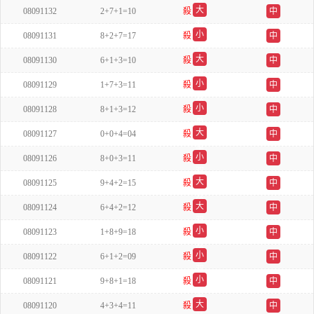
大
08091132
2+7+1=10
殺
中
双
小
08091131
8+2+7=17
殺
中
单
大
08091130
6+1+3=10
殺
中
双
小
08091129
1+7+3=11
殺
中
双
小
08091128
8+1+3=12
殺
中
单
大
08091127
0+0+4=04
殺
中
单
小
08091126
8+0+3=11
殺
中
双
大
08091125
9+4+2=15
殺
中
双
大
08091124
6+4+2=12
殺
中
双
小
08091123
1+8+9=18
殺
中
双
小
08091122
6+1+2=09
殺
中
双
小
08091121
9+8+1=18
殺
中
单
大
08091120
4+3+4=11
殺
中