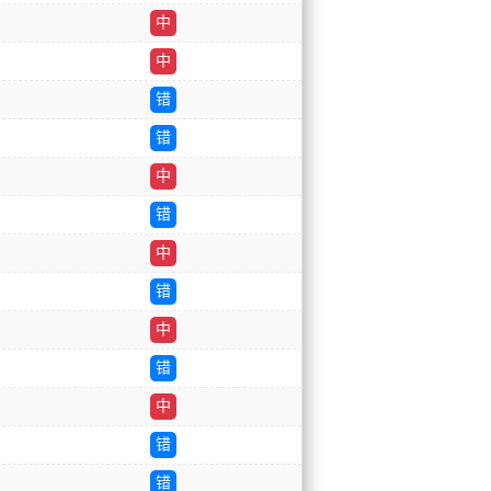
中
中
错
错
中
错
中
错
中
错
中
错
错