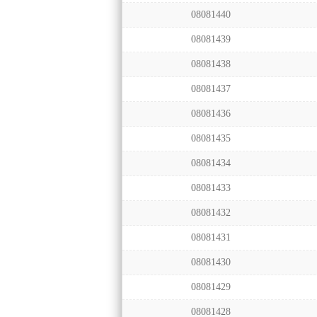
08081440
08081439
08081438
08081437
08081436
08081435
08081434
08081433
08081432
08081431
08081430
08081429
08081428