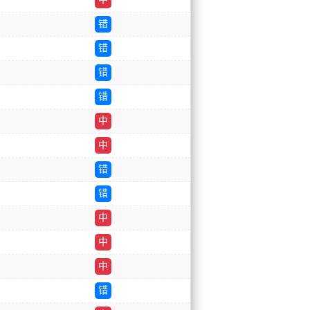
错
错
错
错
中
中
错
错
中
中
中
错