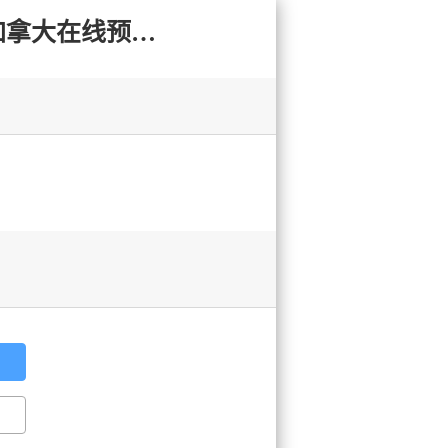
比特币28预测 记得回家;28Yc.COm 加拿大28-加拿大pc|加拿大在线预测|加拿大pc走势|加拿大咪牌刮奖结果查询