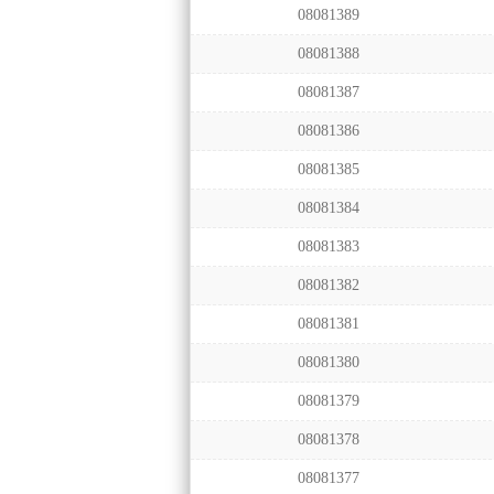
08081389
08081388
08081387
08081386
08081385
08081384
08081383
08081382
08081381
08081380
08081379
08081378
08081377