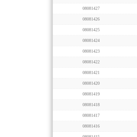
08081427
08081426
08081425
08081424
08081423
08081422
08081421
08081420
08081419
08081418
08081417
08081416
08081415