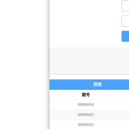
预测
期号
08090004
08090003
08090002