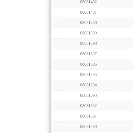
08081402
08081401
08081400
08081399
08081398
08081397
08081396
08081395
08081394
08081393
08081392
08081391
08081390