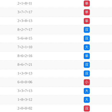
2+1+8=11
单
3+7+7=17
单
2+3+8=13
单
8+2+7=17
双
5+6+4=15
双
7+2+1=10
大
8+6+2=16
单
8+6+7=21
双
1+3+9=13
双
6+0+0=06
小
3+3+7=13
大
1+8+3=12
大
2+0+0=02
双