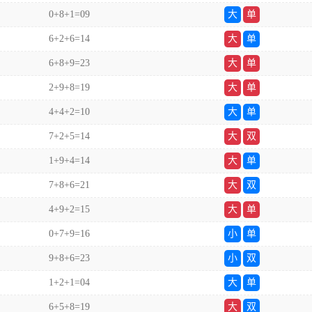
0+8+1=09
大
单
6+2+6=14
大
单
6+8+9=23
大
单
2+9+8=19
大
单
4+4+2=10
大
单
7+2+5=14
大
双
1+9+4=14
大
单
7+8+6=21
大
双
4+9+2=15
大
单
0+7+9=16
小
单
9+8+6=23
小
双
1+2+1=04
大
单
6+5+8=19
大
双