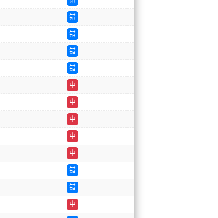
错
错
错
错
中
中
中
中
中
错
错
中