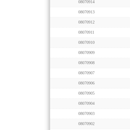
08070914
08070913
08070912
08070911
08070910
08070909
08070908
08070907
08070906
08070905
08070904
08070903
08070902