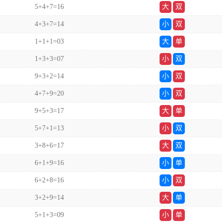
5+4+7=16
大
双
4+3+7=14
小
双
1+1+1=03
大
单
1+3+3=07
小
双
9+3+2=14
小
双
4+7+9=20
小
双
9+5+3=17
大
单
5+7+1=13
小
双
3+8+6=17
大
双
6+1+9=16
小
单
6+2+8=16
小
双
3+2+9=14
大
单
5+1+3=09
小
单