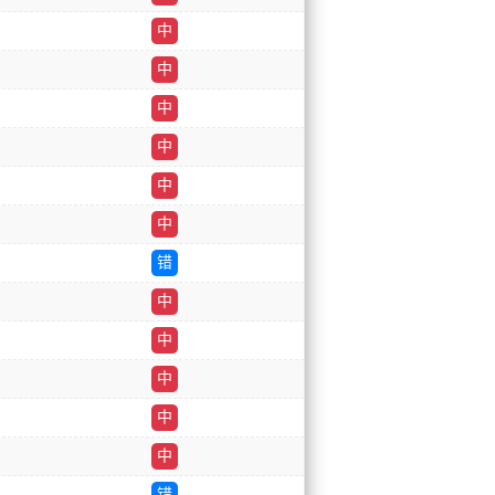
中
中
中
中
中
中
错
中
中
中
中
中
错