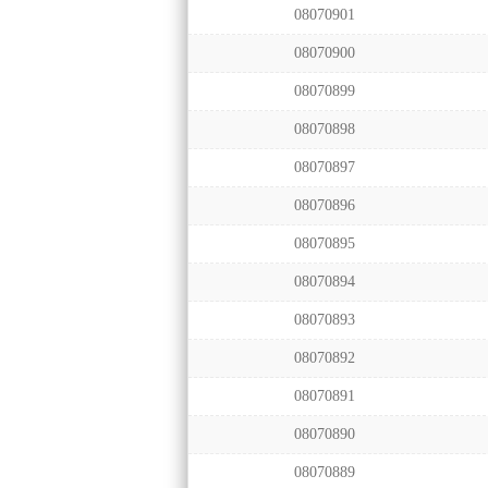
08070901
08070900
08070899
08070898
08070897
08070896
08070895
08070894
08070893
08070892
08070891
08070890
08070889