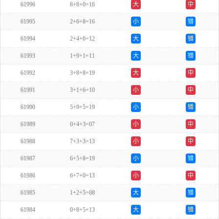
61996
8+8+0=16
大
中
61995
2+6+8=16
小
错
61994
2+4+6=12
大
错
61993
1+9+1=11
大
错
61992
3+8+8=19
大
中
61991
3+1+6=10
小
中
61990
5+9+5=19
小
错
61989
0+4+3=07
小
中
61988
7+3+3=13
小
中
61987
6+5+8=19
小
错
61986
6+7+0=13
小
中
61985
1+2+5=08
大
错
61984
0+8+5=13
大
错