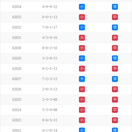
62034
4+9+9=22
小
错
62033
6+6+1=13
小
中
62032
7+9+1=17
小
错
62031
4+3+9=16
大
中
62030
8+0+2=10
小
中
62029
3+3+9=15
小
错
62028
9+2+1=12
小
中
62027
7+2+3=12
大
错
62026
2+8+3=13
小
中
62025
2+3+3=08
小
中
62024
5+3+0=08
小
中
62023
0+6+5=11
小
中
62022
4+1+9=14
小
错