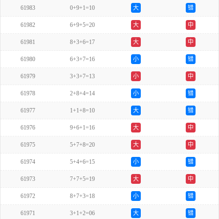
61983
0+9+1=10
大
错
61982
6+9+5=20
大
中
61981
8+3+6=17
大
中
61980
6+3+7=16
小
错
61979
3+3+7=13
小
中
61978
2+8+4=14
小
错
61977
1+1+8=10
大
错
61976
9+6+1=16
大
中
61975
5+7+8=20
大
中
61974
5+4+6=15
小
错
61973
7+7+5=19
大
中
61972
8+7+3=18
小
错
61971
3+1+2=06
大
错