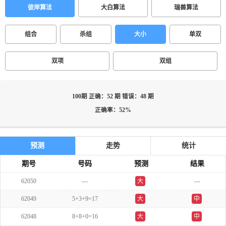
彼岸算法
大白算法
瑞兽算法
组合
杀组
大小
单双
双项
双组
100期 正确：52 期 错误：48 期
正确率：52%
预测
走势
统计
期号
号码
预测
结果
62050
---
大
---
双
62049
5+3+9=17
大
中
62048
8+8+0=16
大
中