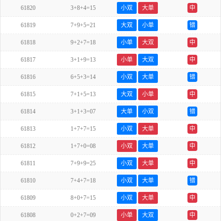
61820
3+8+4=15
小双
大单
中
61819
7+9+5=21
大双
小单
错
61818
9+2+7=18
小单
大双
中
61817
3+1+9=13
小单
大双
中
61816
6+5+3=14
小双
大单
错
61815
7+1+5=13
大双
小单
中
61814
3+1+3=07
大单
小双
错
61813
1+7+7=15
小双
大单
中
61812
1+7+0=08
小双
大单
中
61811
7+9+9=25
小双
大单
中
61810
7+4+7=18
小双
大单
错
61809
8+0+7=15
小双
大单
中
61808
0+2+7=09
小单
大双
中