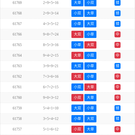
61769
2+9+5=16
大单
小双
错
61768
2+9+3=14
小双
大单
错
61767
4+3+5=12
小单
大双
错
61766
9+8+7=24
大双
小单
中
61765
8+5+3=16
小单
大双
中
61764
9+4+2=15
大单
小双
中
61763
3+9+9=21
大双
小单
错
61762
7+3+6=16
大双
小单
中
61761
6+7+2=15
小双
大单
中
61760
9+0+3=12
小双
大单
中
61759
5+4+1=10
大双
小单
错
61758
3+5+4=12
小单
大双
错
61757
5+1+6=12
小双
大单
中