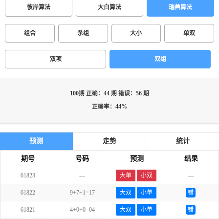
彼岸算法
大白算法
瑞兽算法
组合
杀组
大小
单双
双项
双组
100期 正确：44 期 错误：56 期
正确率：44%
预测
走势
统计
期号
号码
预测
结果
61823
---
大单
小双
---
61822
9+7+1=17
大双
小单
错
61821
4+0+0=04
大双
小单
错