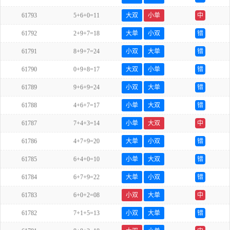
61793
5+6+0=11
大双
小单
中
61792
2+9+7=18
大单
小双
错
61791
8+9+7=24
小双
大单
错
61790
0+9+8=17
大双
小单
错
61789
9+6+9=24
小双
大单
错
61788
4+6+7=17
小单
大双
错
61787
7+4+3=14
小单
大双
中
61786
4+7+9=20
大单
小双
错
61785
6+4+0=10
小单
大双
错
61784
6+7+9=22
大单
小双
错
61783
6+0+2=08
小双
大单
中
61782
7+1+5=13
小双
大单
错