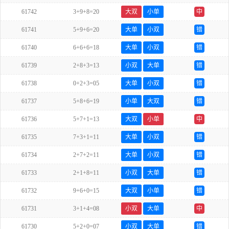
61742
3+9+8=20
大双
小单
中
61741
5+9+6=20
大单
小双
错
61740
6+6+6=18
大单
小双
错
61739
2+8+3=13
小双
大单
错
61738
0+2+3=05
大单
小双
错
61737
5+8+6=19
小单
大双
错
61736
5+7+1=13
大双
小单
中
61735
7+3+1=11
大单
小双
错
61734
2+7+2=11
大单
小双
错
61733
2+1+8=11
小双
大单
错
61732
9+6+0=15
大双
小单
错
61731
3+1+4=08
小双
大单
中
61730
5+2+0=07
小双
大单
错