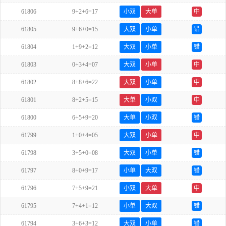
61806
9+2+6=17
小双
大单
中
61805
9+6+0=15
大双
小单
错
61804
1+9+2=12
大双
小单
错
61803
0+3+4=07
大双
小单
中
61802
8+8+6=22
大双
小单
中
61801
8+2+5=15
大单
小双
中
61800
6+5+9=20
大单
小双
错
61799
1+0+4=05
大双
小单
中
61798
3+5+0=08
大双
小单
错
61797
8+0+9=17
小单
大双
错
61796
7+5+9=21
小双
大单
中
61795
7+4+1=12
小单
大双
错
61794
3+6+3=12
大双
小单
错